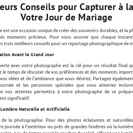
eurs Conseils pour Capturer à l
Votre Jour de Mariage
 est une occasion unique de créer des souvenirs durables, et la 
 ces moments précieux. Pour vous assurer que chaque instant
ces trois meilleurs conseils pour un reportage photographique de m
ation Avant le Grand Jour
rte avec votre photographe est la clé pour un résultat final qu
z le temps de discuter de vos préférences et des moments impor
 vos idées et de l’ambiance que vous désirez. Partagez également
 journée et les personnes spéciales que vous aimeriez inclu
de vos attentes permettra à votre photographe de se prépar
nt significatif.
 Lumière Naturelle et Artificielle
er de la photographie. Pour des photos éclatantes et naturelles
re journée à l’extérieur ou près de grandes fenêtres où la lumièr
dorées, peu de temps avant le coucher du soleil, offrent une lumiè