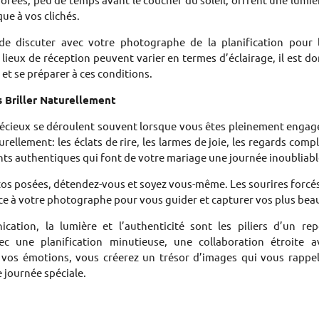
ue à vos clichés.
de discuter avec votre photographe de la planification pour 
 lieux de réception peuvent varier en termes d’éclairage, il est don
et se préparer à ces conditions.
s Briller Naturellement
écieux se déroulent souvent lorsque vous êtes pleinement engagés
urellement: les éclats de rire, les larmes de joie, les regards com
nts authentiques qui font de votre mariage une journée inoubliabl
tos posées, détendez-vous et soyez vous-même. Les sourires forcés 
ance à votre photographe pour vous guider et capturer vos plus bea
ation, la lumière et l’authenticité sont les piliers d’un r
ec une planification minutieuse, une collaboration étroite 
er vos émotions, vous créerez un trésor d’images qui vous rapp
 journée spéciale.