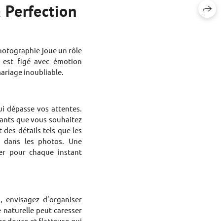
a Perfection
photographie joue un rôle
 est figé avec émotion
ariage inoubliable.
i dépasse vos attentes.
tants que vous souhaitez
 des détails tels que les
re dans les photos. Une
er pour chaque instant
, envisagez d’organiser
e naturelle peut caresser
re douce et flatteuse qui